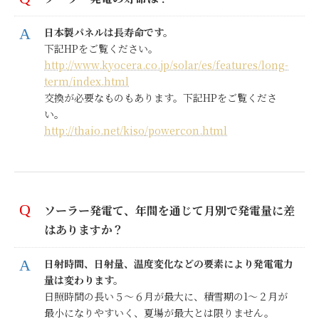
日本製パネルは長寿命です。
下記HPをご覧ください。
http://www.kyocera.co.jp/solar/es/features/long-
term/index.html
交換が必要なものもあります。下記HPをご覧くださ
い。
http://thaio.net/kiso/powercon.html
ソーラー発電て、年間を通じて月別で発電量に差
はありますか？
日射時間、日射量、温度変化などの要素により発電電力
量は変わります。
日照時間の長い５～６月が最大に、積雪期の1～２月が
最小になりやすいく、夏場が最大とは限りません。